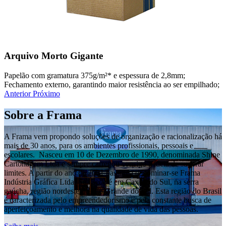
Arquivo Morto Gigante
Papelão com gramatura 375g/m²* e espessura de 2,8mm;
Fechamento externo, garantindo maior resistência ao ser empilhado;
Anterior
Próximo
Sobre a Frama
A Frama vem propondo soluções de organização e racionalização há
mais de 30 anos, para os ambientes profissionais, pessoais e
escolares. Nasceu em 10 de Dezembro de 1990, denominada Shine
Cartonagem Ltda e sempre carregou consigo a ideia de superar
limites. A partir do ano de 2001 passou a denominar-se Frama
Indústria Gráfica Ltda. Sua sede é em Caxias do Sul, na serra
gaúcha, região nordeste do Rio Grande do Sul. Esta região do Brasil
é caracterizada pelo empreendedorismo e pela constante busca de
aperfeiçoamento e melhora na qualidade de vida das pessoas.